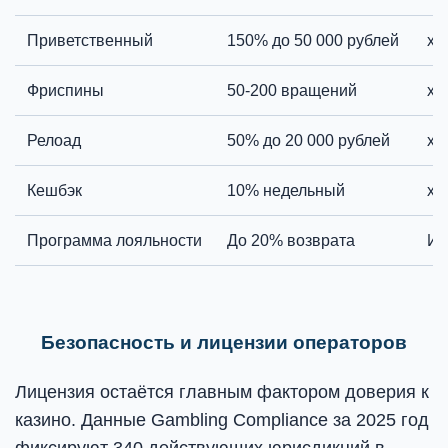
Приветственный
150% до 50 000 рублей
x3
Фриспины
50-200 вращений
x4
Релоад
50% до 20 000 рублей
x3
Кешбэк
10% недельный
x1
Программа лояльности
До 20% возврата
Ин
Безопасность и лицензии операторов
Лицензия остаётся главным фактором доверия к
казино. Данные Gambling Compliance за 2025 год