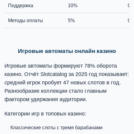
Поддержка
10%
От
Методы оплаты
5%
От
Игровые автоматы онлайн казино
Игровые автоматы формируют 78% оборота
казино. Отчёт Slotcatalog за 2025 год показывает:
средний игрок пробует 47 новых слотов в год.
Разнообразие коллекции стало главным
фактором удержания аудитории.
Категории игр в топовых казино:
Классические слоты с тремя барабанами