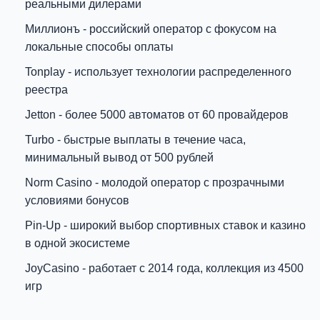
реальными дилерами
Миллионъ - российский оператор с фокусом на
локальные способы оплаты
Tonplay - использует технологии распределенного
реестра
Jetton - более 5000 автоматов от 60 провайдеров
Turbo - быстрые выплаты в течение часа,
минимальный вывод от 500 рублей
Norm Casino - молодой оператор с прозрачными
условиями бонусов
Pin-Up - широкий выбор спортивных ставок и казино
в одной экосистеме
JoyCasino - работает с 2014 года, коллекция из 4500
игр