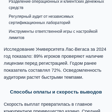
Разделение операционных и клиентских денежных
средств
Регулярный аудит от независимых
сертификационных лабораторий
Инструменты ответственной игры с настройкой
лимитов
Исследование Университета Лас-Вегаса за 2024
год показало: 89% игроков проверяют наличие
лицензии перед регистрацией. Годом ранее
показатель составлял 72%. Осведомленность
аудитории растет быстрыми темпами.
Способы оплаты и скорость выводов
Скорость выплат превратилась в главное
конкурентное преимущество казино. Средний