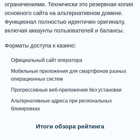
ограничениями. Технически это резервная копия
основного сайта на альтернативном домене.
Функционал полностью идентичен оригиналу,
включая аккаунты пользователей и балансы.
Форматы доступа к казино:
Официальный сайт оператора
Мобильные приложения для смартфонов разных
операционных систем
Прогрессивные веб-приложения без установки
Альтернативные адреса при региональных
блокировках
Итоги обзора рейтинга