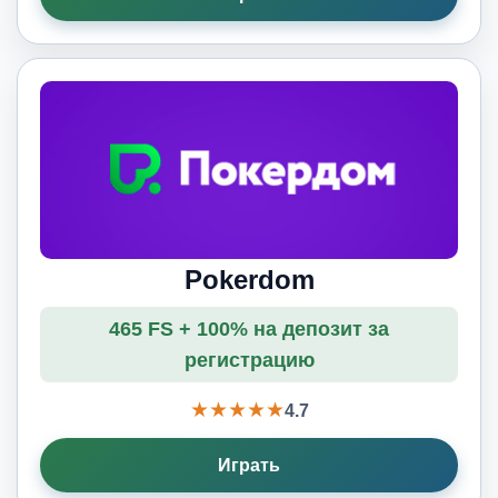
Pokerdom
465 FS + 100% на депозит за
регистрацию
★★★★★
4.7
Играть