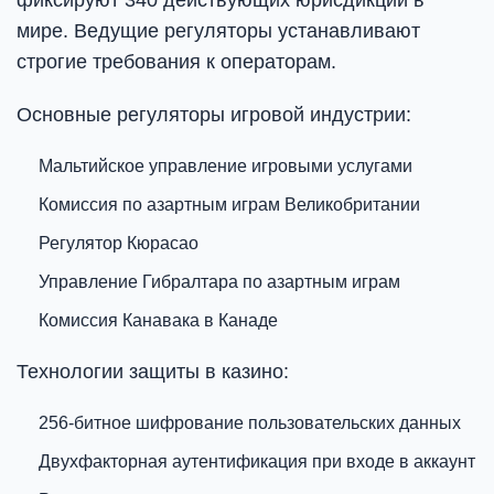
фиксируют 340 действующих юрисдикций в
мире. Ведущие регуляторы устанавливают
строгие требования к операторам.
Основные регуляторы игровой индустрии:
Мальтийское управление игровыми услугами
Комиссия по азартным играм Великобритании
Регулятор Кюрасао
Управление Гибралтара по азартным играм
Комиссия Канавака в Канаде
Технологии защиты в казино:
256-битное шифрование пользовательских данных
Двухфакторная аутентификация при входе в аккаунт