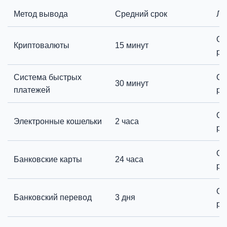
Метод вывода
Средний срок
Ли
От
Криптовалюты
15 минут
ру
Система быстрых
От
30 минут
платежей
ру
От
Электронные кошельки
2 часа
ру
От
Банковские карты
24 часа
ру
От
Банковский перевод
3 дня
ру