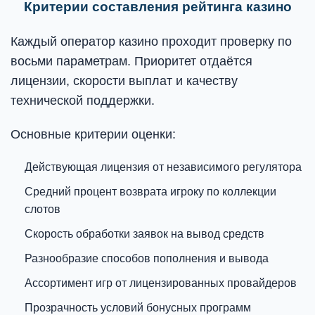
Критерии составления рейтинга казино
Каждый оператор казино проходит проверку по
восьми параметрам. Приоритет отдаётся
лицензии, скорости выплат и качеству
технической поддержки.
Основные критерии оценки:
Действующая лицензия от независимого регулятора
Средний процент возврата игроку по коллекции
слотов
Скорость обработки заявок на вывод средств
Разнообразие способов пополнения и вывода
Ассортимент игр от лицензированных провайдеров
Прозрачность условий бонусных программ