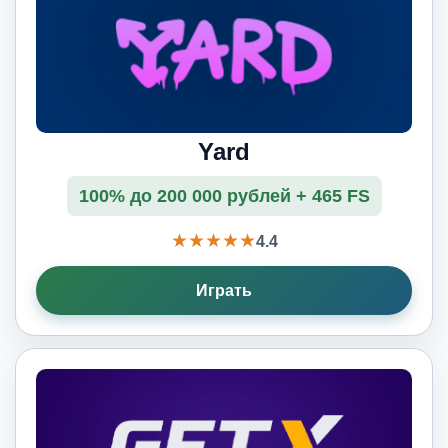
Yard
100% до 200 000 рублей + 465 FS
★★★★★
4.4
Играть