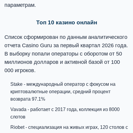
параметрам.
Топ 10 казино онлайн
Список сформирован по данным аналитического
отчета Casino Guru за первый квартал 2026 года.
В выборку попали операторы с оборотом от 50
миллионов долларов и активной базой от 100
000 игроков.
Stake - международный оператор с фокусом на
криптовалютные операции, средний процент
возврата 97.1%
Vavada - работает с 2017 года, коллекция из 8000
слотов
Riobet - специализация на живых играх, 120 столов с