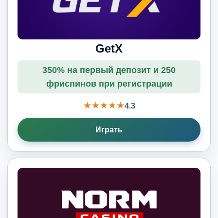
GetX
350% на первый депозит и 250
фриспинов при регистрации
★★★★★
4.3
Играть