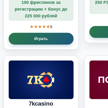
100 фриспинов за
250 F
регистрацию + бонус до
225 000 рублей
★★★★★
5
Играть
7kcasino