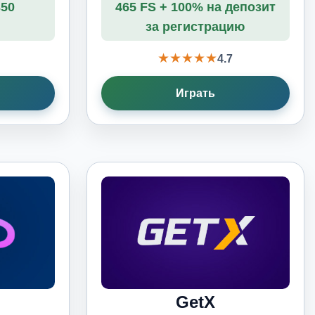
350
465 FS + 100% на депозит
за регистрацию
★★★★★
4.7
Играть
GetX