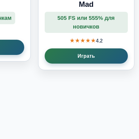
Mad
чкам
505 FS или 555% для
новичков
★★★★★
4.2
Играть