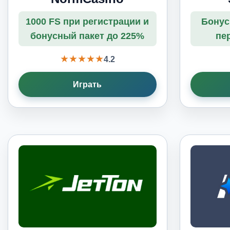
1000 FS при регистрации и
Бонус
бонусный пакет до 225%
пе
★★★★★
4.2
Играть