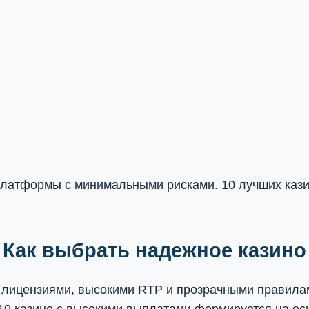
 платформы с минимальными рисками. 10 лучших каз
Как выбрать надежное казино
я лицензиями, высокими RTP и прозрачными правилам