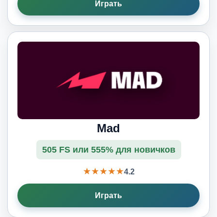
Играть
Mad
505 FS или 555% для новичков
★★★★★
4.2
Играть