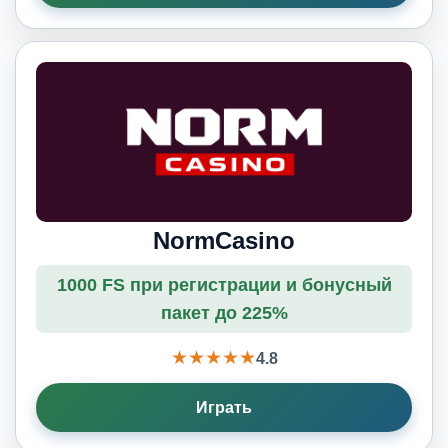
NormCasino
1000 FS при регистрации и бонусный
пакет до 225%
★★★★★
4.8
Играть