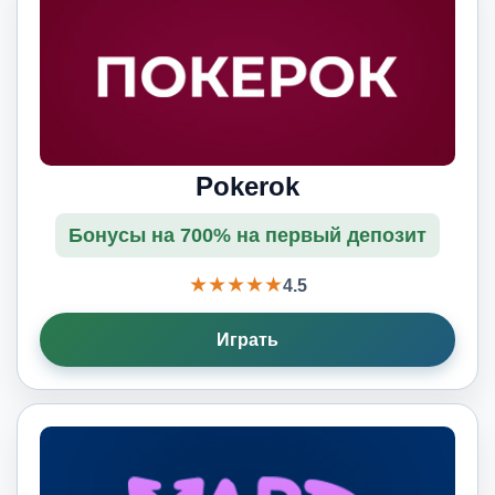
Pokerok
Бонусы на 700% на первый депозит
★★★★★
4.5
Играть