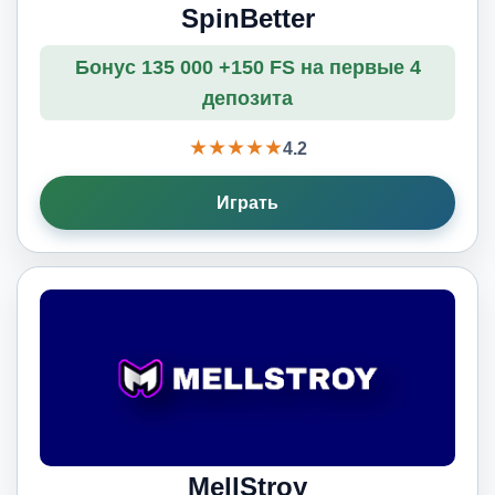
SpinBetter
Бонус 135 000 +150 FS на первые 4
депозита
★★★★★
4.2
Играть
MellStroy