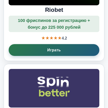
Riobet
100 фриспинов за регистрацию +
бонус до 225 000 рублей
★★★★★
4.2
Играть