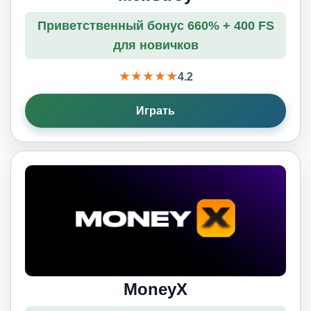
Приветственный бонус 660% + 400 FS
для новичков
★★★★★
4.2
Играть
MoneyX