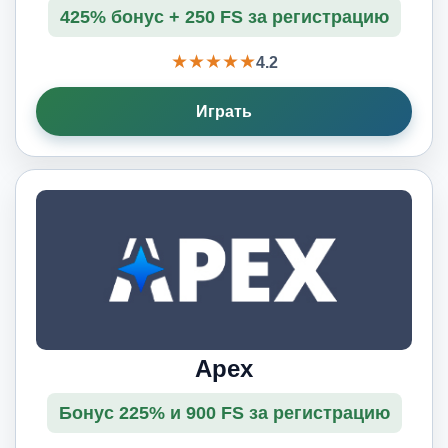
425% бонус + 250 FS за регистрацию
★★★★★
4.2
Играть
Apex
Бонус 225% и 900 FS за регистрацию