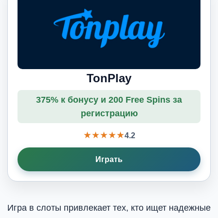
TonPlay
375% к бонусу и 200 Free Spins за
регистрацию
★★★★★
4.2
Играть
Игра в слоты привлекает тех, кто ищет надежные