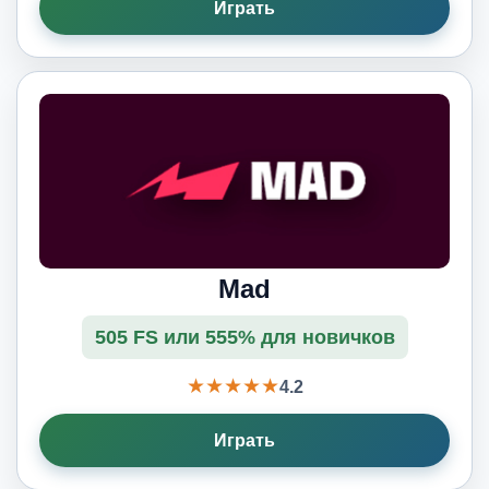
Играть
Mad
505 FS или 555% для новичков
★★★★★
4.2
Играть