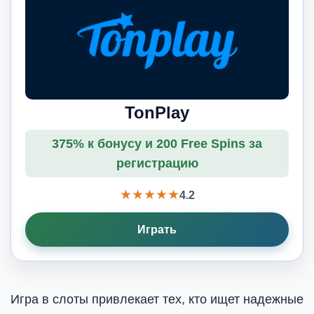
TonPlay
375% к бонусу и 200 Free Spins за
регистрацию
★★★★★
4.2
Играть
Игра в слоты привлекает тех, кто ищет надежные