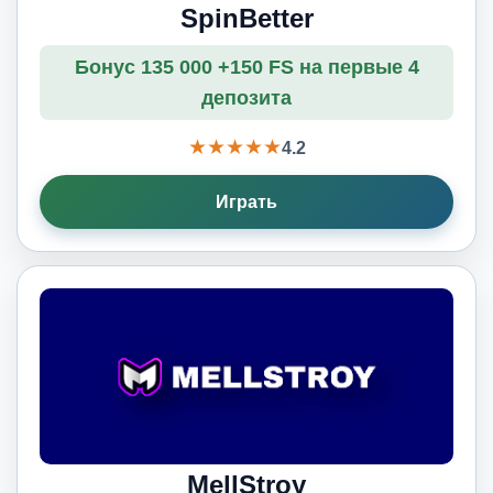
SpinBetter
Бонус 135 000 +150 FS на первые 4
депозита
★★★★★
4.2
Играть
MellStroy