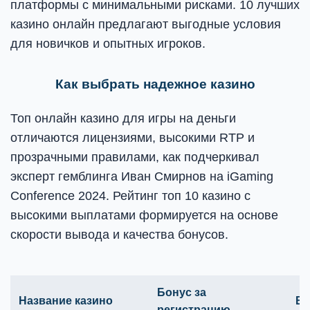
платформы с минимальными рисками. 10 лучших
казино онлайн предлагают выгодные условия
для новичков и опытных игроков.
Как выбрать надежное казино
Топ онлайн казино для игры на деньги
отличаются лицензиями, высокими RTP и
прозрачными правилами, как подчеркивал
эксперт гемблинга Иван Смирнов на iGaming
Conference 2024. Рейтинг
топ 10 казино
с
высокими выплатами формируется на основе
скорости вывода и качества бонусов.
Бонус за
Название казино
Вр
регистрацию