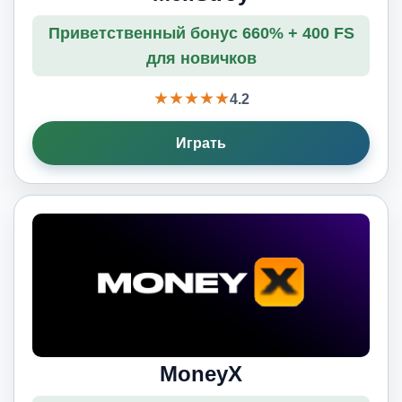
Приветственный бонус 660% + 400 FS
для новичков
★★★★★
4.2
Играть
MoneyX