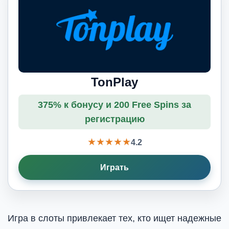
TonPlay
375% к бонусу и 200 Free Spins за
регистрацию
★★★★★
4.2
Играть
Игра в слоты привлекает тех, кто ищет надежные