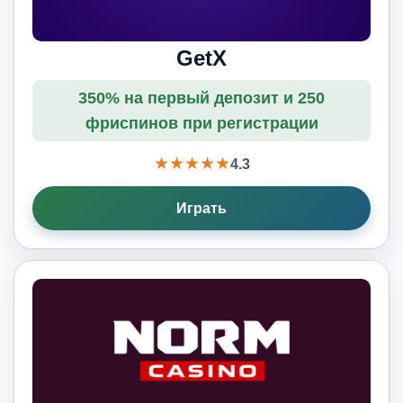
GetX
350% на первый депозит и 250
фриспинов при регистрации
★★★★★
4.3
Играть