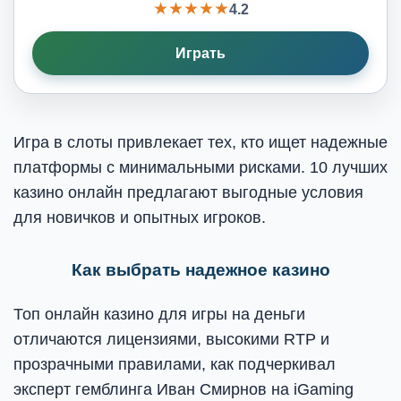
★★★★★
4.2
Играть
Игра в слоты привлекает тех, кто ищет надежные
платформы с минимальными рисками. 10 лучших
казино онлайн предлагают выгодные условия
для новичков и опытных игроков.
Как выбрать надежное казино
Топ онлайн казино для игры на деньги
отличаются лицензиями, высокими RTP и
прозрачными правилами, как подчеркивал
эксперт гемблинга Иван Смирнов на iGaming