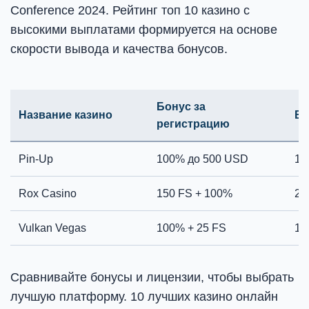
Conference 2024. Рейтинг
топ 10 казино
с
высокими выплатами формируется на основе
скорости вывода и качества бонусов.
Бонус за
Название казино
Вр
регистрацию
Pin-Up
100% до 500 USD
1-
Rox Casino
150 FS + 100%
2-
Vulkan Vegas
100% + 25 FS
1-
Сравнивайте бонусы и лицензии, чтобы выбрать
лучшую платформу. 10 лучших казино онлайн