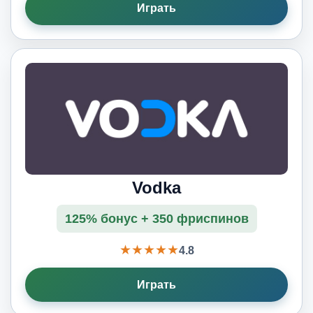
Играть
Vodka
125% бонус + 350 фриспинов
★★★★★
4.8
Играть