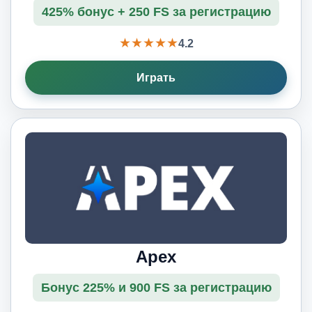
425% бонус + 250 FS за регистрацию
★★★★★
4.2
Играть
Apex
Бонус 225% и 900 FS за регистрацию