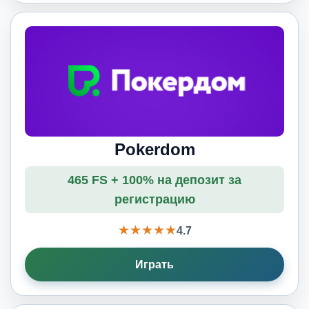
Pokerdom
465 FS + 100% на депозит за
регистрацию
★★★★★
4.7
Играть