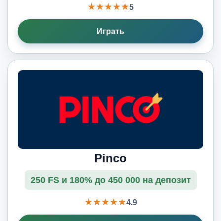
★★★★★
5
Играть
Pinco
250 FS и 180% до 450 000 на депозит
★★★★★
4.9