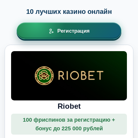
10 лучших казино онлайн
Регистрация
Riobet
100 фриспинов за регистрацию +
бонус до 225 000 рублей