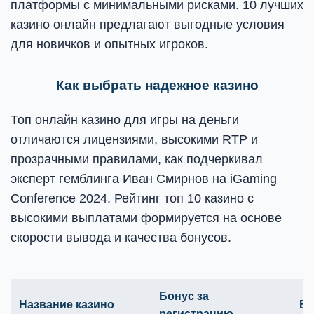
платформы с минимальными рисками. 10 лучших
казино онлайн предлагают выгодные условия
для новичков и опытных игроков.
Как выбрать надежное казино
Топ онлайн казино для игры на деньги
отличаются лицензиями, высокими RTP и
прозрачными правилами, как подчеркивал
эксперт гемблинга Иван Смирнов на iGaming
Conference 2024. Рейтинг
топ 10 казино
с
высокими выплатами формируется на основе
скорости вывода и качества бонусов.
Бонус за
Название казино
Вр
регистрацию