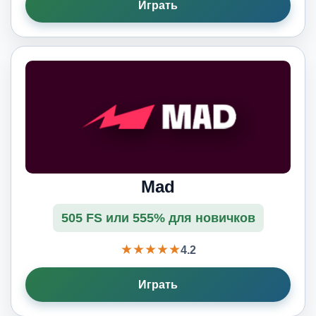
Играть
Mad
505 FS или 555% для новичков
★★★★★
4.2
Играть