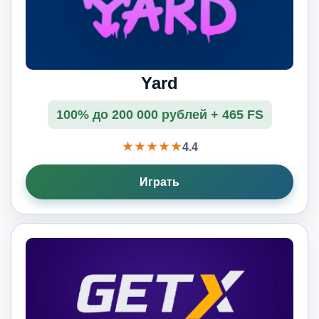
Yard
100% до 200 000 рублей + 465 FS
★★★★★
4.4
Играть