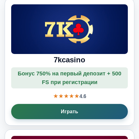
7kcasino
Бонус 750% на первый депозит + 500
FS при регистрации
★★★★★
4.6
Играть