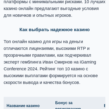
платформы с минимальными рисками. 10 лучших
казино онлайн предлагают выгодные условия
для новичков и опытных игроков.
Как выбрать надежное казино
Топ онлайн казино для игры на деньги
отличаются лицензиями, высокими RTP и
прозрачными правилами, как подчеркивал
эксперт гемблинга Иван Смирнов на iGaming
Conference 2024. Рейтинг
топ 10 казино
с
высокими выплатами формируется на основе
скорости вывода и качества бонусов.
Бонус за
Название казино
Вр
регистрацию