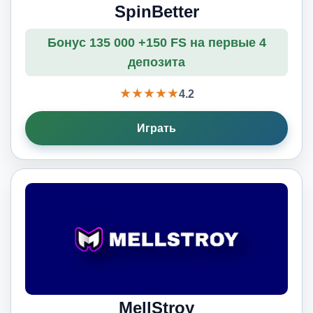
SpinBetter
Бонус 135 000 +150 FS на первые 4
депозита
★★★★★
4.2
Играть
MellStroy