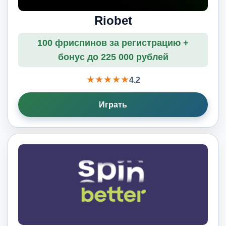
Riobet
100 фриспинов за регистрацию +
бонус до 225 000 рублей
★★★★★
4.2
Играть