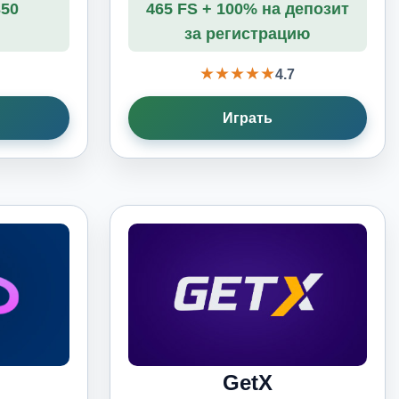
350
465 FS + 100% на депозит
за регистрацию
★★★★★
4.7
Играть
GetX