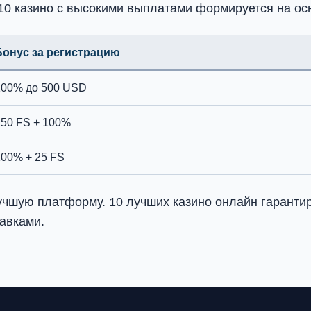
10 казино
с высокими выплатами формируется на осн
Бонус за регистрацию
100% до 500 USD
150 FS + 100%
100% + 25 FS
учшую платформу. 10 лучших казино онлайн гаранти
авками.