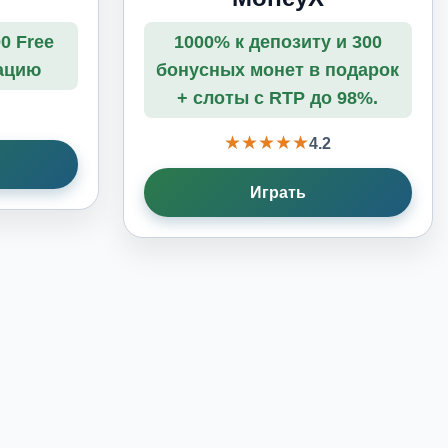
0 Free
1000% к депозиту и 300
рацию
бонусных монет в подарок
+ слоты с RTP до 98%.
★★★★★
4.2
Играть