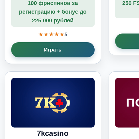
100 фриспинов за
250 F
регистрацию + бонус до
225 000 рублей
★★★★★
5
Играть
7kcasino