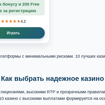
к бонусу и 200 Free
s за регистрацию
★★★★★
4.2
Играть
 платформы с минимальными рисками. 10 лучших каз
Как выбрать надежное казино
я лицензиями, высокими RTP и прозрачными правилам
10 казино
с высокими выплатами формируется на осн