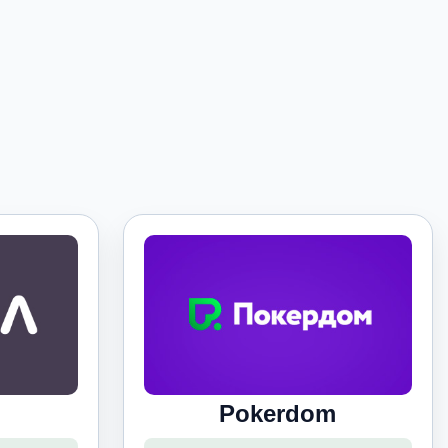
Pokerdom