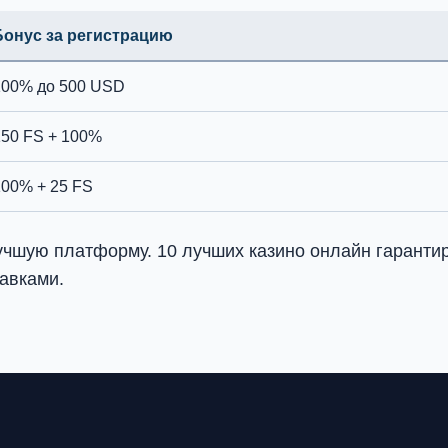
Бонус за регистрацию
100% до 500 USD
150 FS + 100%
100% + 25 FS
учшую платформу. 10 лучших казино онлайн гаранти
авками.