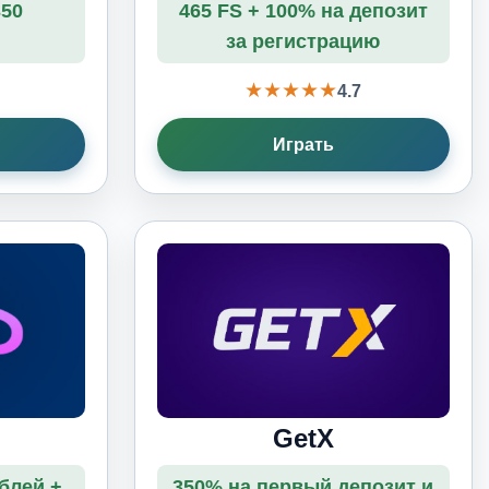
350
465 FS + 100% на депозит
за регистрацию
★★★★★
4.7
Играть
GetX
ублей +
350% на первый депозит и