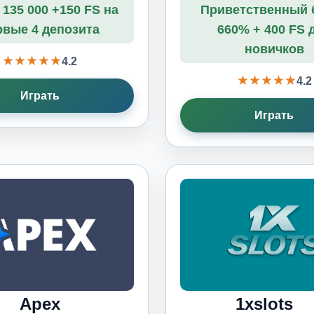
 135 000 +150 FS на
Приветственный 
рвые 4 депозита
660% + 400 FS 
новичков
★★★★★
4.2
★★★★★
4.2
Играть
Играть
Apex
1xslots