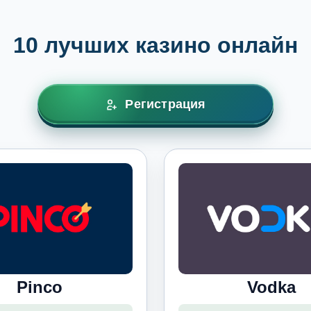
10 лучших казино онлайн
Регистрация
Pinco
Vodka