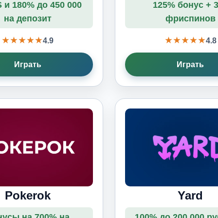
S и 180% до 450 000
125% бонус + 
на депозит
фриспинов
★★★★★
★★★★★
4.9
4.8
Играть
Играть
Pokerok
Yard
нусы на 700% на
100% до 200 000 р