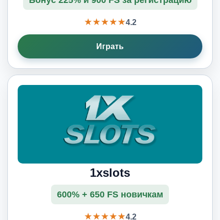
Бонус 225% и 900 FS за регистрацию
★★★★★
4.2
Играть
1xslots
600% + 650 FS новичкам
★★★★★
4.2