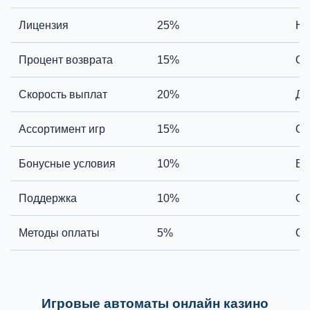
Лицензия
25%
На
Процент возврата
15%
От
Скорость выплат
20%
До
Ассортимент игр
15%
От
Бонусные условия
10%
Ве
Поддержка
10%
От
Методы оплаты
5%
От
Игровые автоматы онлайн казино