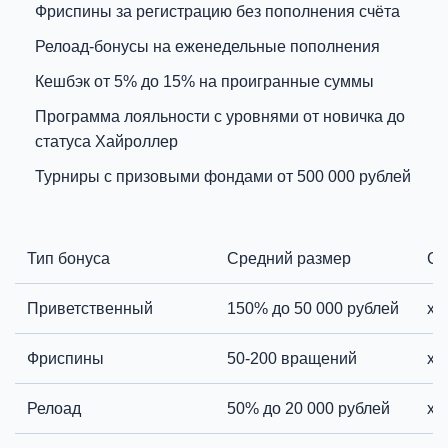
Фриспины за регистрацию без пополнения счёта
Релоад-бонусы на еженедельные пополнения
Кешбэк от 5% до 15% на проигранные суммы
Программа лояльности с уровнями от новичка до
статуса Хайроллер
Турниры с призовыми фондами от 500 000 рублей
Тип бонуса
Средний размер
Ср
Приветственный
150% до 50 000 рублей
x3
Фриспины
50-200 вращений
x4
Релоад
50% до 20 000 рублей
x3