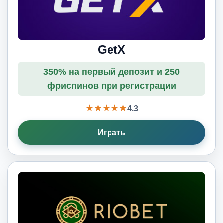
GetX
350% на первый депозит и 250
фриспинов при регистрации
★★★★★
4.3
Играть