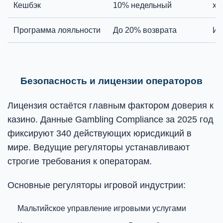
Кешбэк
10% недельный
x1
Программа лояльности
До 20% возврата
Ин
Безопасность и лицензии операторов
Лицензия остаётся главным фактором доверия к
казино. Данные Gambling Compliance за 2025 год
фиксируют 340 действующих юрисдикций в
мире. Ведущие регуляторы устанавливают
строгие требования к операторам.
Основные регуляторы игровой индустрии:
Мальтийское управление игровыми услугами