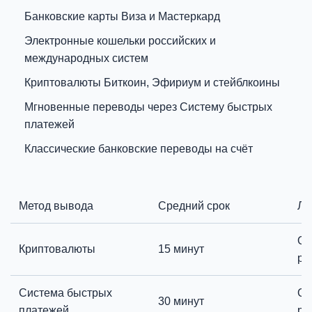
Банковские карты Виза и Мастеркард
Электронные кошельки российских и
международных систем
Криптовалюты Биткоин, Эфириум и стейблкоины
Мгновенные переводы через Систему быстрых
платежей
Классические банковские переводы на счёт
Метод вывода
Средний срок
Ли
От
Криптовалюты
15 минут
ру
Система быстрых
От
30 минут
платежей
ру