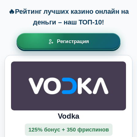
🔥Рейтинг лучших казино онлайн на
деньги – наш ТОП-10!
Регистрация
Vodka
125% бонус + 350 фриспинов