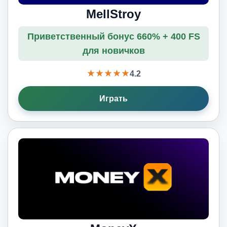
MellStroy
Приветственный бонус 660% + 400 FS
для новичков
★★★★★
4.2
Играть