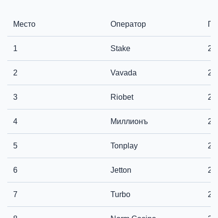
Место
Оператор
Го
1
Stake
20
2
Vavada
20
3
Riobet
20
4
Миллионъ
20
5
Tonplay
20
6
Jetton
20
7
Turbo
20