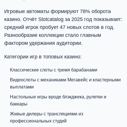
Игровые автоматы формируют 78% оборота
казино. Отчёт Slotcatalog за 2025 год показывает:
средний игрок пробует 47 новых слотов в год.
Разнообразие коллекции стало главным
фактором удержания аудитории.
Категории игр в топовых казино:
Классические слоты с тремя барабанами
Видеослоты с механиками Мегавейс и кластерными
выплатами
Настольные игры вроде блэкджека, рулетки и
баккары
Живые дилеры с трансляциями из
профессиональных студий