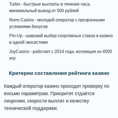
Turbo - быстрые выплаты в течение часа,
минимальный вывод от 500 рублей
Norm Casino - молодой оператор с прозрачными
условиями бонусов
Pin-Up - широкий выбор спортивных ставок и казино
в одной экосистеме
JoyCasino - работает с 2014 года, коллекция из 4500
игр
Критерии составления рейтинга казино
Каждый оператор казино проходит проверку по
восьми параметрам. Приоритет отдаётся
лицензии, скорости выплат и качеству
технической поддержки.