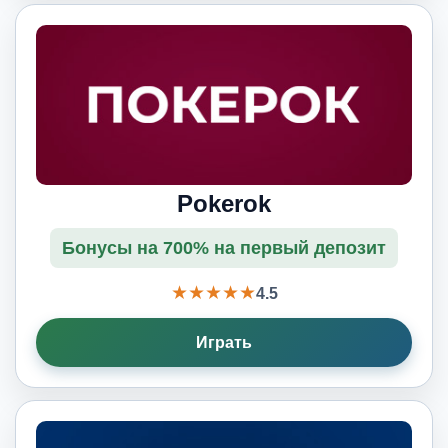
Pokerok
Бонусы на 700% на первый депозит
★★★★★
4.5
Играть