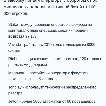
В выборку попали операторы с оборотом от 50
миллионов долларов и активной базой от 100
000 игроков.
Stake - международный оператор с фокусом на
криптовалютные операции, средний процент
возврата 97.1%
Vavada - работает с 2017 года, коллекция из 8000
слотов
Riobet - специализация на живых играх, 120 столов с
реальными дилерами
Миллионъ - российский оператор с фокусом на
локальные способы оплаты
Tonplay - использует технологии распределенного
реестра
Jetton - более 5000 автоматов от 60 провайдеров