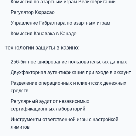
Комиссия по азартным играм Великобритании
Регулятор Кюрасао
Управление Гибралтара по азартным играм
Комиссия Канавака в Канаде
Технологии защиты в казино:
256-битное шифрование пользовательских данных
Двухфакторная аутентификация при входе в аккаунт
Разделение операционных и клиентских денежных
средств
Регулярный аудит от независимых
сертификационных лабораторий
Инструменты ответственной игры с настройкой
лимитов