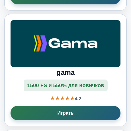
gama
1500 FS и 550% для новичков
★★★★★
4.2
Играть