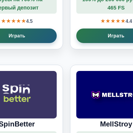
ервый депозит
465 FS
★★★★★
★★★★★
4.5
4.4
Играть
Играть
SpinBetter
MellStroy