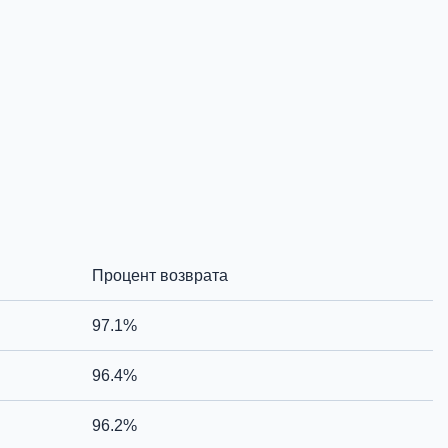
Процент возврата
97.1%
96.4%
96.2%