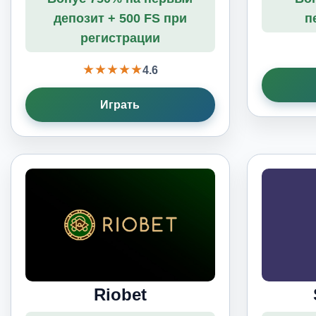
депозит + 500 FS при
п
регистрации
★★★★★
4.6
Играть
Riobet