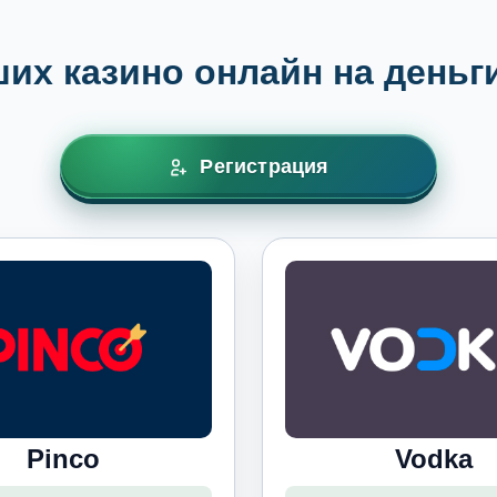
их казино онлайн на деньг
Регистрация
Pinco
Vodka