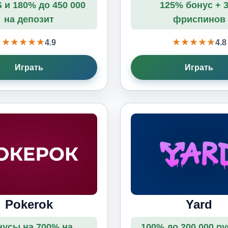
S и 180% до 450 000
125% бонус + 
на депозит
фриспинов
★★★★★
★★★★★
4.9
4.8
Играть
Играть
Pokerok
Yard
нусы на 700% на
100% до 200 000 р