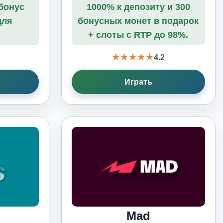
бонус
1000% к депозиту и 300
для
бонусных монет в подарок
+ слоты с RTP до 98%.
★★★★★
4.2
Играть
Mad