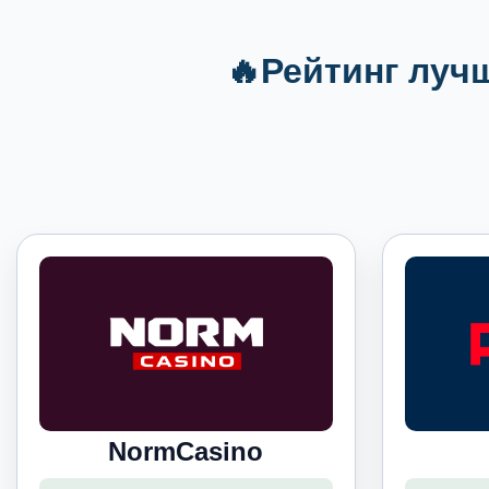
🔥Рейтинг лучш
NormCasino