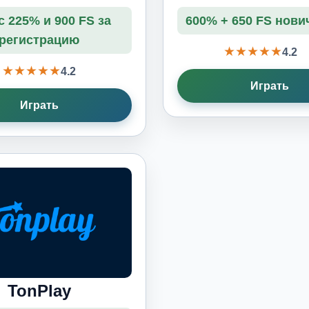
 225% и 900 FS за
600% + 650 FS нови
регистрацию
★★★★★
4.2
★★★★★
4.2
Играть
Играть
TonPlay