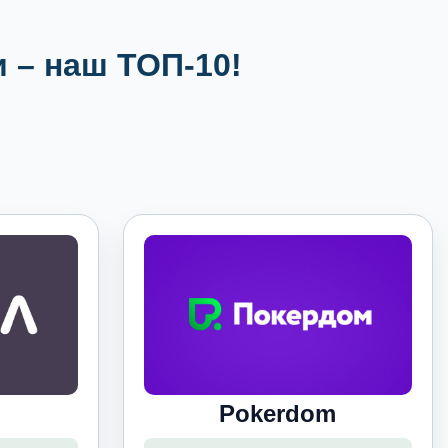
и – наш ТОП-10!
Pokerdom