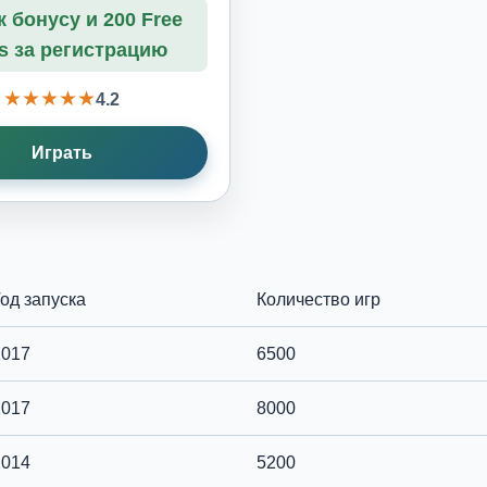
к бонусу и 200 Free
s за регистрацию
★★★★★
4.2
Играть
од запуска
Количество игр
2017
6500
2017
8000
2014
5200