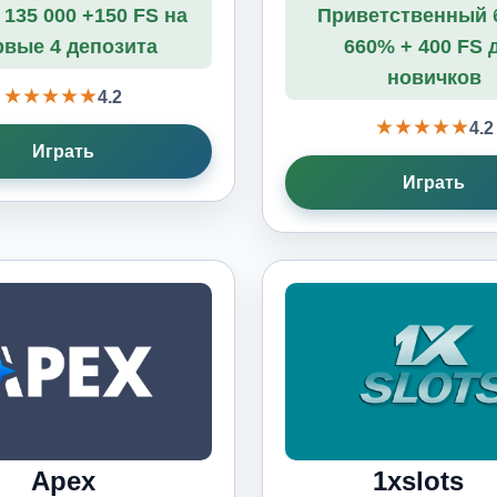
 135 000 +150 FS на
Приветственный 
рвые 4 депозита
660% + 400 FS 
новичков
★★★★★
4.2
★★★★★
4.2
Играть
Играть
Apex
1xslots