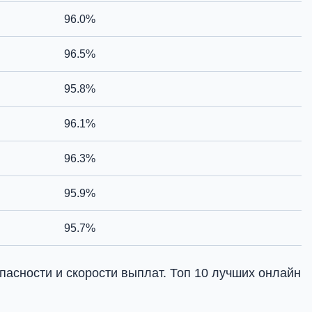
96.0%
96.5%
95.8%
96.1%
96.3%
95.9%
95.7%
пасности и скорости выплат. Топ 10 лучших онлайн