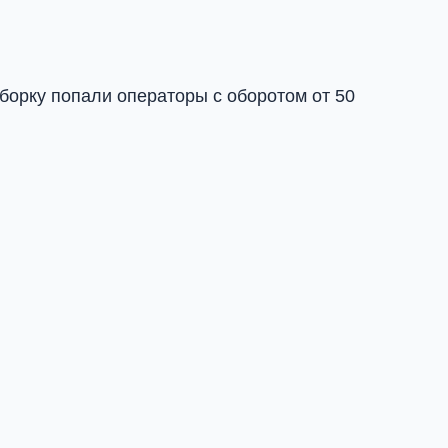
борку попали операторы с оборотом от 50