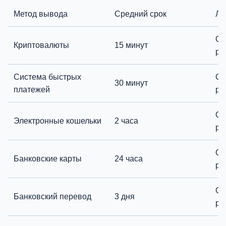
Метод вывода
Средний срок
Ли
От
Криптовалюты
15 минут
ру
Система быстрых
От
30 минут
платежей
ру
От
Электронные кошельки
2 часа
ру
От
Банковские карты
24 часа
ру
От
Банковский перевод
3 дня
ру