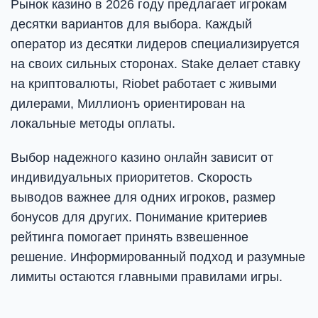
Рынок казино в 2026 году предлагает игрокам
десятки вариантов для выбора. Каждый
оператор из десятки лидеров специализируется
на своих сильных сторонах. Stake делает ставку
на криптовалюты, Riobet работает с живыми
дилерами, Миллионъ ориентирован на
локальные методы оплаты.
Выбор надежного казино онлайн зависит от
индивидуальных приоритетов. Скорость
выводов важнее для одних игроков, размер
бонусов для других. Понимание критериев
рейтинга помогает принять взвешенное
решение. Информированный подход и разумные
лимиты остаются главными правилами игры.