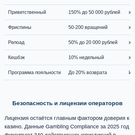
Приветственный
150% до 50 000 рублей
x3
Фриспины
50-200 вращений
x4
Релоад
50% до 20 000 рублей
x3
Кешбэк
10% недельный
x1
Программа лояльности
До 20% возврата
Ин
Безопасность и лицензии операторов
Лицензия остаётся главным фактором доверия к
казино. Данные Gambling Compliance за 2025 год