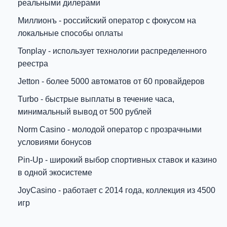
реальными дилерами
Миллионъ - российский оператор с фокусом на
локальные способы оплаты
Tonplay - использует технологии распределенного
реестра
Jetton - более 5000 автоматов от 60 провайдеров
Turbo - быстрые выплаты в течение часа,
минимальный вывод от 500 рублей
Norm Casino - молодой оператор с прозрачными
условиями бонусов
Pin-Up - широкий выбор спортивных ставок и казино
в одной экосистеме
JoyCasino - работает с 2014 года, коллекция из 4500
игр