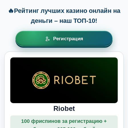
🔥Рейтинг лучших казино онлайн на
деньги – наш ТОП-10!
Регистрация
Riobet
100 фриспинов за регистрацию +