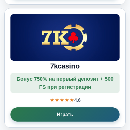
7kcasino
Бонус 750% на первый депозит + 500
FS при регистрации
★★★★★
4.6
Играть