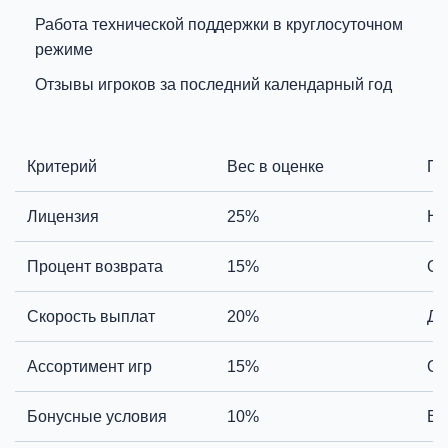
Работа технической поддержки в круглосуточном
режиме
Отзывы игроков за последний календарный год
Критерий
Вес в оценке
По
Лицензия
25%
На
Процент возврата
15%
От
Скорость выплат
20%
До
Ассортимент игр
15%
От
Бонусные условия
10%
Ве