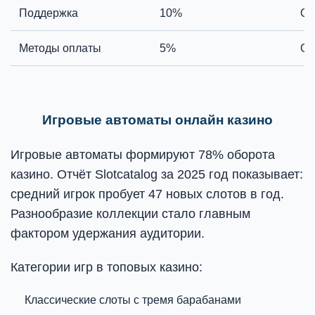
Поддержка
10%
От
Методы оплаты
5%
От
Игровые автоматы онлайн казино
Игровые автоматы формируют 78% оборота
казино. Отчёт Slotcatalog за 2025 год показывает:
средний игрок пробует 47 новых слотов в год.
Разнообразие коллекции стало главным
фактором удержания аудитории.
Категории игр в топовых казино:
Классические слоты с тремя барабанами