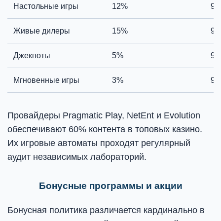
Настольные игры
12%
98
Живые дилеры
15%
97
Джекпоты
5%
92
Мгновенные игры
3%
96
Провайдеры Pragmatic Play, NetEnt и Evolution
обеспечивают 60% контента в топовых казино.
Их игровые автоматы проходят регулярный
аудит независимых лабораторий.
Бонусные программы и акции
Бонусная политика различается кардинально в