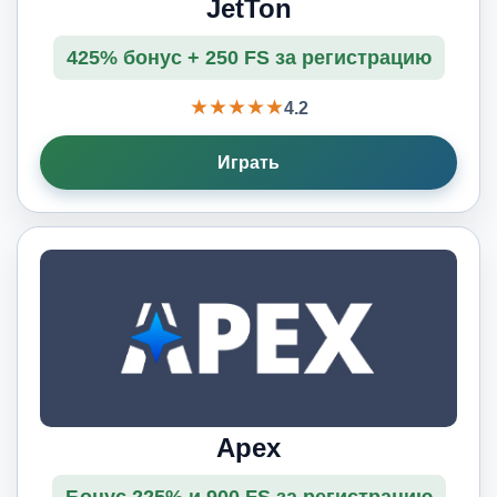
JetTon
425% бонус + 250 FS за регистрацию
★★★★★
4.2
Играть
Apex