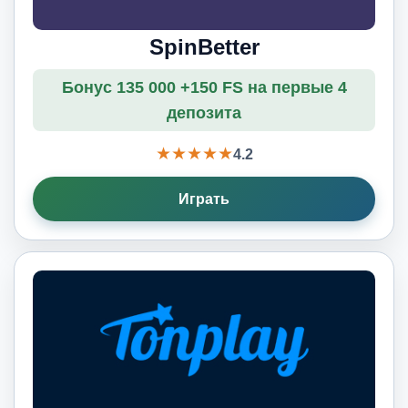
SpinBetter
Бонус 135 000 +150 FS на первые 4
депозита
★★★★★
4.2
Играть