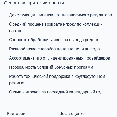
Основные критерии оценки:
Действующая лицензия от независимого регулятора
Средний процент возврата игроку по коллекции
слотов
Скорость обработки заявок на вывод средств
Разнообразие способов пополнения и вывода
Ассортимент игр от лицензированных провайдеров
Прозрачность условий бонусных программ
Работа технической поддержки в круглосуточном
режиме
Отзывы игроков за последний календарный год
Критерий
Вес в оценке
По