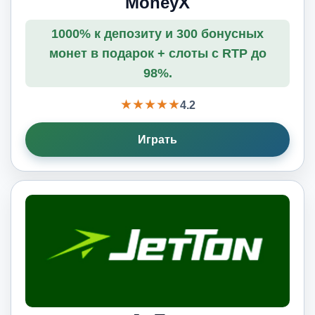
MoneyX
1000% к депозиту и 300 бонусных
монет в подарок + слоты с RTP до
98%.
★★★★★
4.2
Играть