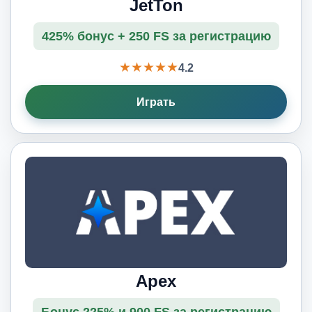
JetTon
425% бонус + 250 FS за регистрацию
★★★★★
4.2
Играть
Apex