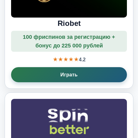
Riobet
100 фриспинов за регистрацию +
бонус до 225 000 рублей
★★★★★
4.2
Играть