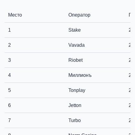
Место
Оператор
Го
1
Stake
20
2
Vavada
20
3
Riobet
20
4
Миллионъ
20
5
Tonplay
20
6
Jetton
20
7
Turbo
20