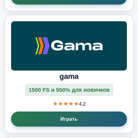
gama
1500 FS и 550% для новичков
★★★★★
4.2
Играть