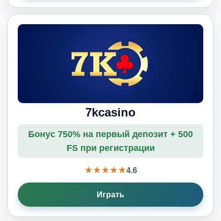
7kcasino
Бонус 750% на первый депозит + 500
FS при регистрации
★★★★★
4.6
Играть