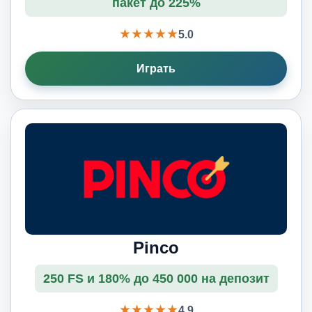
пакет до 225%
★★★★★
5.0
Играть
Pinco
250 FS и 180% до 450 000 на депозит
★★★★★
4.9