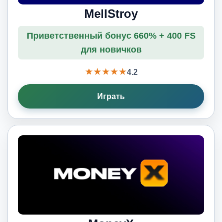
MellStroy
Приветственный бонус 660% + 400 FS
для новичков
★★★★★
4.2
Играть