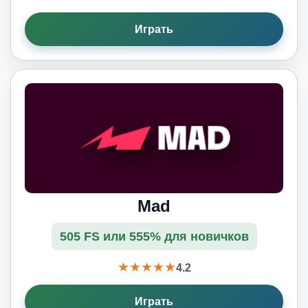
Играть
Mad
505 FS или 555% для новичков
★★★★★
4.2
Играть