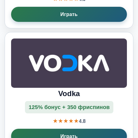
Играть
Vodka
125% бонус + 350 фриспинов
★★★★★
4.8
Играть