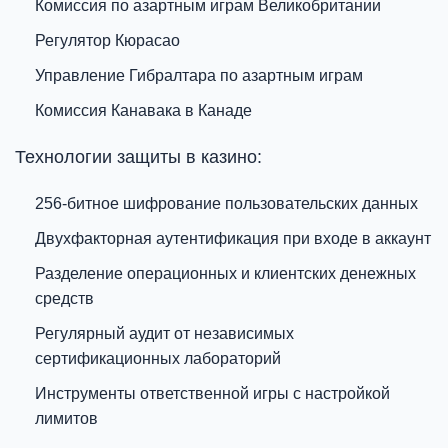
Комиссия по азартным играм Великобритании
Регулятор Кюрасао
Управление Гибралтара по азартным играм
Комиссия Канавака в Канаде
Технологии защиты в казино:
256-битное шифрование пользовательских данных
Двухфакторная аутентификация при входе в аккаунт
Разделение операционных и клиентских денежных
средств
Регулярный аудит от независимых
сертификационных лабораторий
Инструменты ответственной игры с настройкой
лимитов