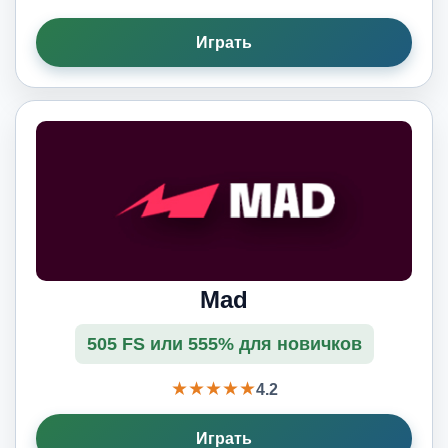
Играть
Mad
505 FS или 555% для новичков
★★★★★
4.2
Играть