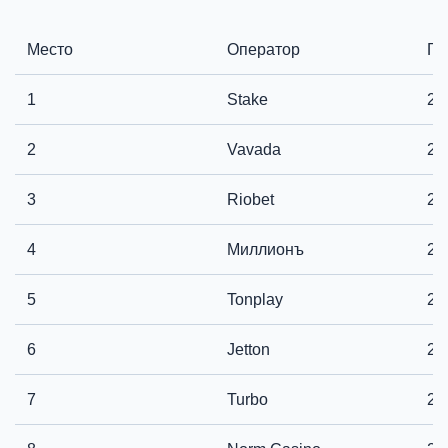
Место
Оператор
Го
1
Stake
20
2
Vavada
20
3
Riobet
20
4
Миллионъ
20
5
Tonplay
20
6
Jetton
20
7
Turbo
20