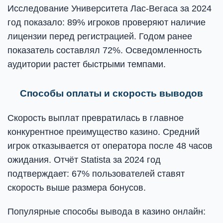
Исследование Университета Лас-Вегаса за 2024
год показало: 89% игроков проверяют наличие
лицензии перед регистрацией. Годом ранее
показатель составлял 72%. Осведомленность
аудитории растет быстрыми темпами.
Способы оплаты и скорость выводов
Скорость выплат превратилась в главное
конкурентное преимущество казино. Средний
игрок отказывается от оператора после 48 часов
ожидания. Отчёт Statista за 2024 год
подтверждает: 67% пользователей ставят
скорость выше размера бонусов.
Популярные способы вывода в казино онлайн: