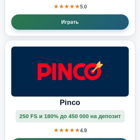
★★★★★
5.0
Играть
Pinco
250 FS и 180% до 450 000 на депозит
★★★★★
4.9