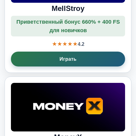
MellStroy
Приветственный бонус 660% + 400 FS
для новичков
★★★★★
4.2
Играть