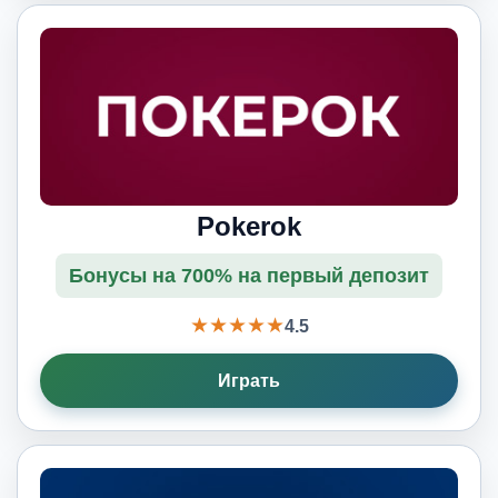
Pokerok
Бонусы на 700% на первый депозит
★★★★★
4.5
Играть