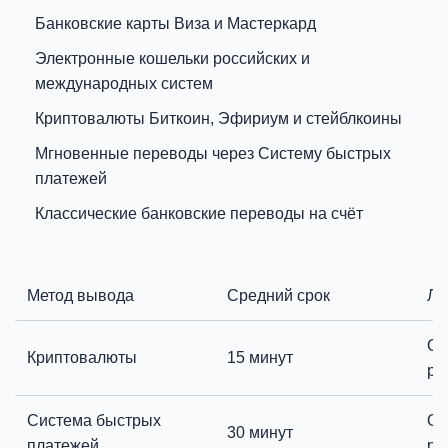
Банковские карты Виза и Мастеркард
Электронные кошельки российских и
международных систем
Криптовалюты Биткоин, Эфириум и стейблкоины
Мгновенные переводы через Систему быстрых
платежей
Классические банковские переводы на счёт
Метод вывода
Средний срок
Ли
От
Криптовалюты
15 минут
ру
Система быстрых
От
30 минут
платежей
ру