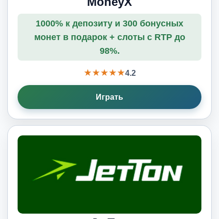
MoneyX
1000% к депозиту и 300 бонусных
монет в подарок + слоты с RTP до
98%.
★★★★★
4.2
Играть