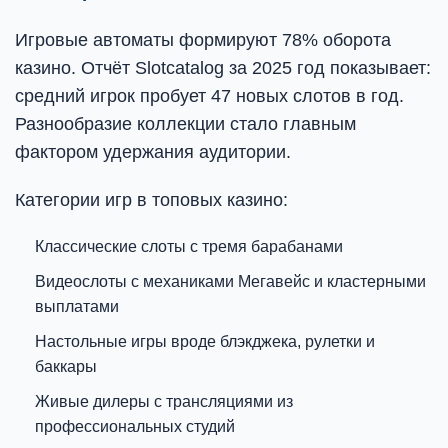
Игровые автоматы формируют 78% оборота
казино. Отчёт Slotcatalog за 2025 год показывает:
средний игрок пробует 47 новых слотов в год.
Разнообразие коллекции стало главным
фактором удержания аудитории.
Категории игр в топовых казино:
Классические слоты с тремя барабанами
Видеослоты с механиками Мегавейс и кластерными
выплатами
Настольные игры вроде блэкджека, рулетки и
баккары
Живые дилеры с трансляциями из
профессиональных студий