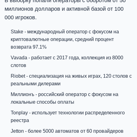
В выборку попали операторы с оборотом от 50
миллионов долларов и активной базой от 100
000 игроков.
Stake - международный оператор с фокусом на
криптовалютные операции, средний процент
возврата 97.1%
Vavada - работает с 2017 года, коллекция из 8000
слотов
Riobet - специализация на живых играх, 120 столов с
реальными дилерами
Миллионъ - российский оператор с фокусом на
локальные способы оплаты
Tonplay - использует технологии распределенного
реестра
Jetton - более 5000 автоматов от 60 провайдеров