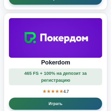
Pokerdom
465 FS + 100% на депозит за
регистрацию
★★★★★
4.7
Играть