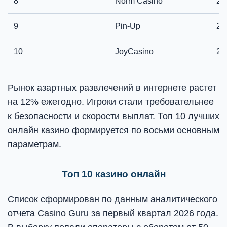
8
Norm Casino
20
9
Pin-Up
20
10
JoyCasino
20
Рынок азартных развлечений в интернете растет
на 12% ежегодно. Игроки стали требовательнее
к безопасности и скорости выплат. Топ 10 лучших
онлайн казино формируется по восьми основным
параметрам.
Топ 10 казино онлайн
Список сформирован по данным аналитического
отчета Casino Guru за первый квартал 2026 года.