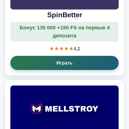
SpinBetter
Бонус 135 000 +150 FS на первые 4
депозита
★★★★★
4.2
Играть