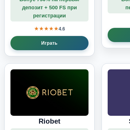
депозит + 500 FS при
п
регистрации
★★★★★
4.6
Играть
Riobet