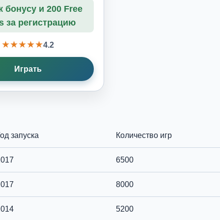
к бонусу и 200 Free
s за регистрацию
★★★★★
4.2
Играть
од запуска
Количество игр
2017
6500
2017
8000
2014
5200