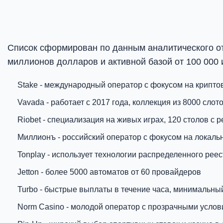
Список сформирован по данным аналитического отч
миллионов долларов и активной базой от 100 000 
Stake - международный оператор с фокусом на крипто
Vavada - работает с 2017 года, коллекция из 8000 слот
Riobet - специализация на живых играх, 120 столов с
Миллионъ - российский оператор с фокусом на локал
Tonplay - использует технологии распределенного рее
Jetton - более 5000 автоматов от 60 провайдеров
Turbo - быстрые выплаты в течение часа, минимальны
Norm Casino - молодой оператор с прозрачными усло