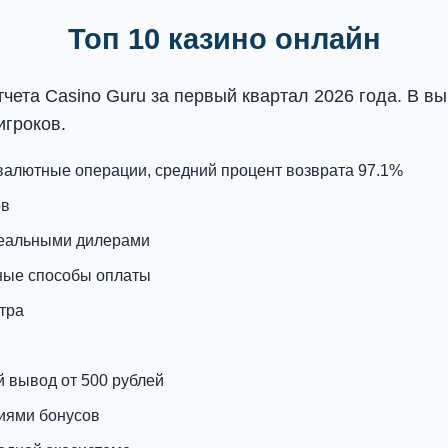
Топ 10 казино онлайн
ета Casino Guru за первый квартал 2026 года. В вы
игроков.
валютные операции, средний процент возврата 97.1%
ов
 реальными дилерами
ьные способы оплаты
стра
й вывод от 500 рублей
виями бонусов