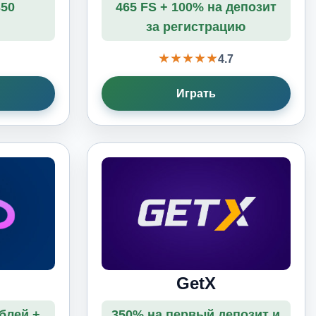
350
465 FS + 100% на депозит
за регистрацию
★★★★★
4.7
Играть
GetX
ублей +
350% на первый депозит и