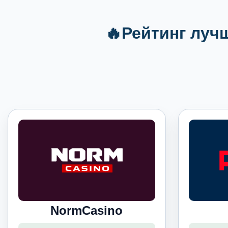
🔥Рейтинг лучш
NormCasino