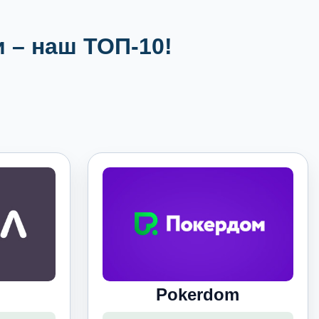
и – наш ТОП-10!
Pokerdom