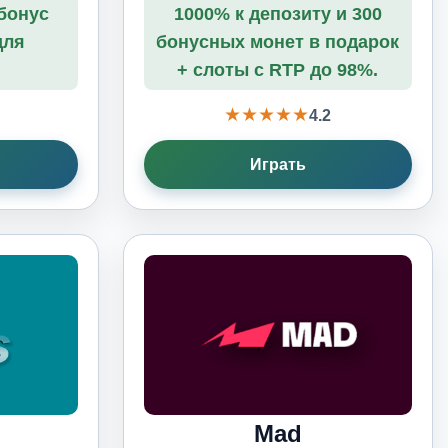
бонус
1000% к депозиту и 300
для
бонусных монет в подарок
+ слоты с RTP до 98%.
★★★★★
4.2
Играть
Mad