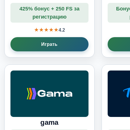
425% бонус + 250 FS за
Бонус
регистрацию
★★★★★
4.2
Играть
gama