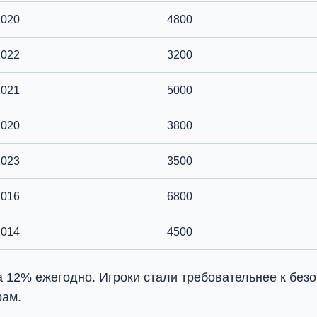
2020
4800
2022
3200
2021
5000
2020
3800
2023
3500
2016
6800
2014
4500
а 12% ежегодно. Игроки стали требовательнее к безо
рам.