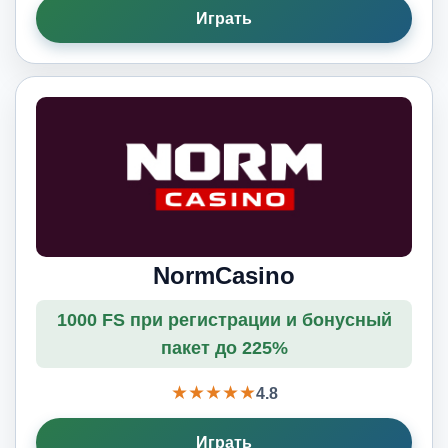
Играть
NormCasino
1000 FS при регистрации и бонусный
пакет до 225%
★★★★★
4.8
Играть