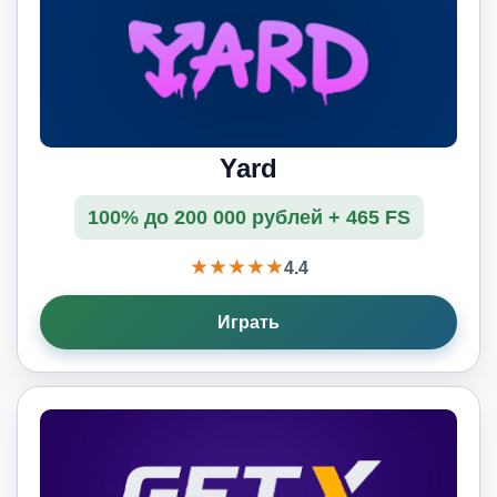
Yard
100% до 200 000 рублей + 465 FS
★★★★★
4.4
Играть