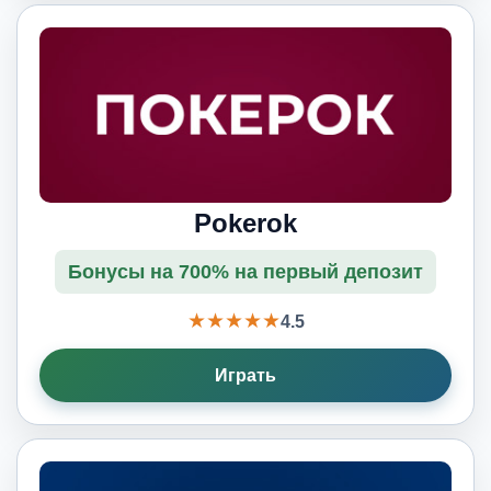
Pokerok
Бонусы на 700% на первый депозит
★★★★★
4.5
Играть