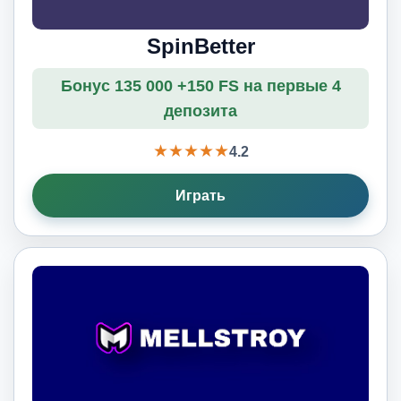
SpinBetter
Бонус 135 000 +150 FS на первые 4
депозита
★★★★★
4.2
Играть