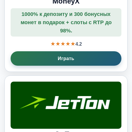
MoneyX
1000% к депозиту и 300 бонусных
монет в подарок + слоты с RTP до
98%.
★★★★★
4.2
Играть