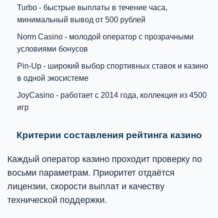
Turbo - быстрые выплаты в течение часа,
минимальный вывод от 500 рублей
Norm Casino - молодой оператор с прозрачными
условиями бонусов
Pin-Up - широкий выбор спортивных ставок и казино
в одной экосистеме
JoyCasino - работает с 2014 года, коллекция из 4500
игр
Критерии составления рейтинга казино
Каждый оператор казино проходит проверку по
восьми параметрам. Приоритет отдаётся
лицензии, скорости выплат и качеству
технической поддержки.