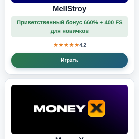
MellStroy
Приветственный бонус 660% + 400 FS
для новичков
★★★★★
4.2
Играть