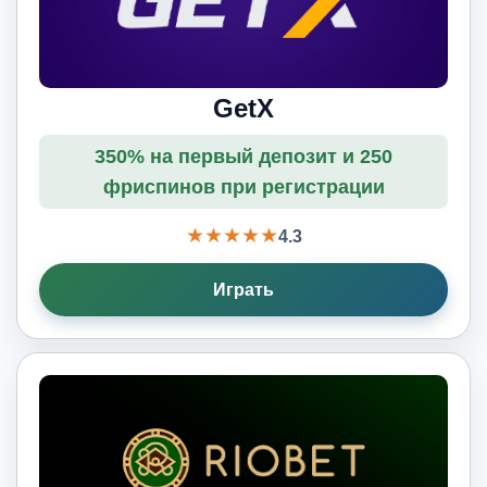
GetX
350% на первый депозит и 250
фриспинов при регистрации
★★★★★
4.3
Играть