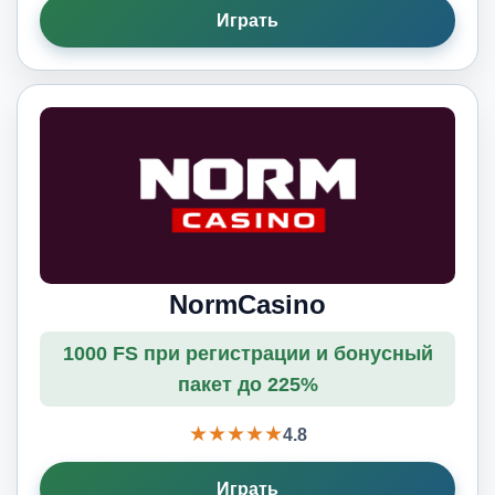
Играть
NormCasino
1000 FS при регистрации и бонусный
пакет до 225%
★★★★★
4.8
Играть