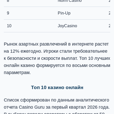
8
Norm Casino
20
9
Pin-Up
20
10
JoyCasino
20
Рынок азартных развлечений в интернете растет
на 12% ежегодно. Игроки стали требовательнее
к безопасности и скорости выплат. Топ 10 лучших
онлайн казино формируется по восьми основным
параметрам.
Топ 10 казино онлайн
Список сформирован по данным аналитического
отчета Casino Guru за первый квартал 2026 года.