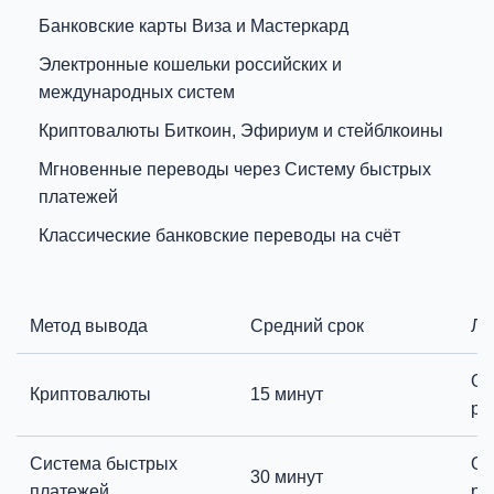
Банковские карты Виза и Мастеркард
Электронные кошельки российских и
международных систем
Криптовалюты Биткоин, Эфириум и стейблкоины
Мгновенные переводы через Систему быстрых
платежей
Классические банковские переводы на счёт
Метод вывода
Средний срок
Ли
От
Криптовалюты
15 минут
ру
Система быстрых
От
30 минут
платежей
ру