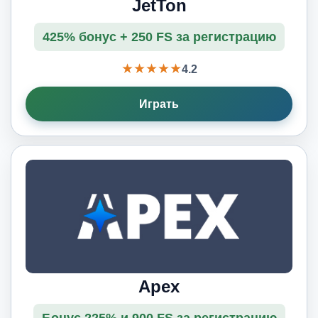
JetTon
425% бонус + 250 FS за регистрацию
★★★★★
4.2
Играть
Apex