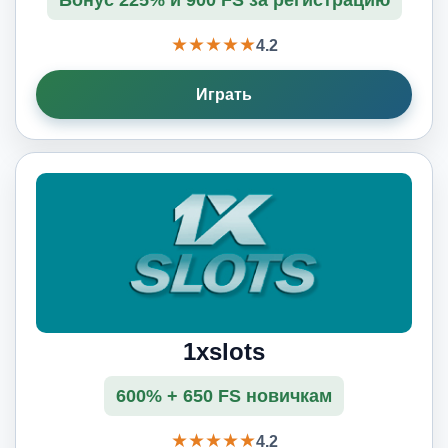
Бонус 225% и 900 FS за регистрацию
★★★★★
4.2
Играть
1xslots
600% + 650 FS новичкам
★★★★★
4.2