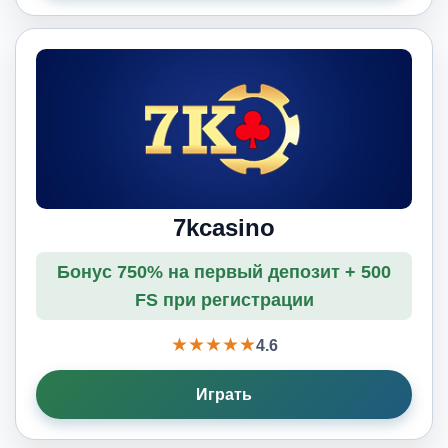
7kcasino
Бонус 750% на первый депозит + 500
FS при регистрации
★★★★★
4.6
Играть