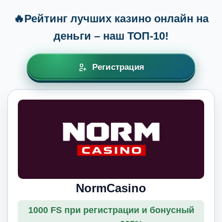
🔥Рейтинг лучших казино онлайн на
деньги – наш ТОП-10!
Регистрация
NormCasino
1000 FS при регистрации и бонусный