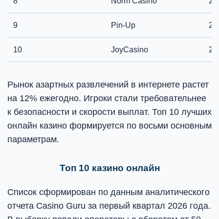
8
Norm Casino
20
9
Pin-Up
20
10
JoyCasino
20
Рынок азартных развлечений в интернете растет
на 12% ежегодно. Игроки стали требовательнее
к безопасности и скорости выплат. Топ 10 лучших
онлайн казино формируется по восьми основным
параметрам.
Топ 10 казино онлайн
Список сформирован по данным аналитического
отчета Casino Guru за первый квартал 2026 года.