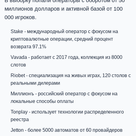
В выборку попали операторы с оборотом от 50
миллионов долларов и активной базой от 100
000 игроков.
Stake - международный оператор с фокусом на
криптовалютные операции, средний процент
возврата 97.1%
Vavada - работает с 2017 года, коллекция из 8000
слотов
Riobet - специализация на живых играх, 120 столов с
реальными дилерами
Миллионъ - российский оператор с фокусом на
локальные способы оплаты
Tonplay - использует технологии распределенного
реестра
Jetton - более 5000 автоматов от 60 провайдеров