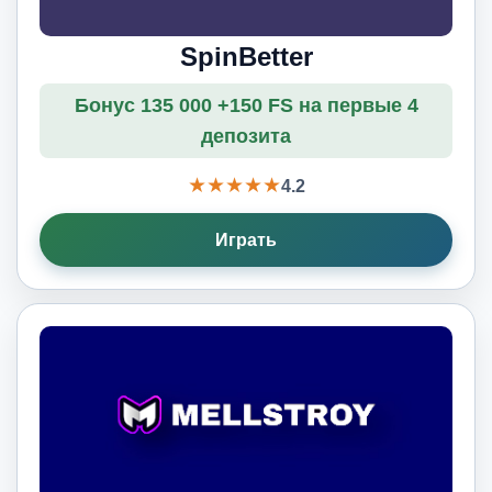
SpinBetter
Бонус 135 000 +150 FS на первые 4
депозита
★★★★★
4.2
Играть