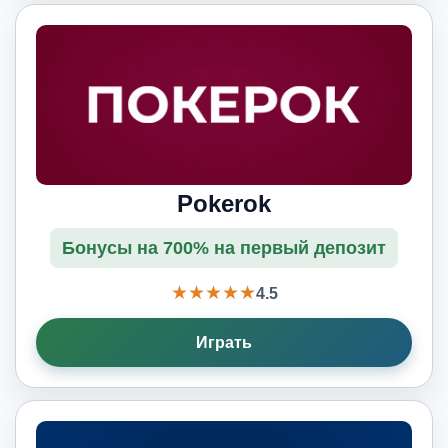
Pokerok
Бонусы на 700% на первый депозит
★★★★★
4.5
Играть