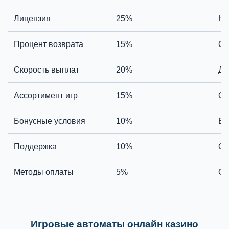
Лицензия
25%
На
Процент возврата
15%
От
Скорость выплат
20%
До
Ассортимент игр
15%
От
Бонусные условия
10%
Ве
Поддержка
10%
От
Методы оплаты
5%
От
Игровые автоматы онлайн казино