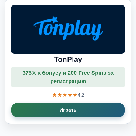
TonPlay
375% к бонусу и 200 Free Spins за
регистрацию
★★★★★
4.2
Играть