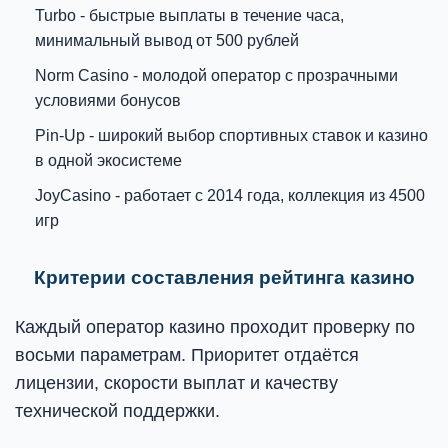
Turbo - быстрые выплаты в течение часа,
минимальный вывод от 500 рублей
Norm Casino - молодой оператор с прозрачными
условиями бонусов
Pin-Up - широкий выбор спортивных ставок и казино
в одной экосистеме
JoyCasino - работает с 2014 года, коллекция из 4500
игр
Критерии составления рейтинга казино
Каждый оператор казино проходит проверку по
восьми параметрам. Приоритет отдаётся
лицензии, скорости выплат и качеству
технической поддержки.