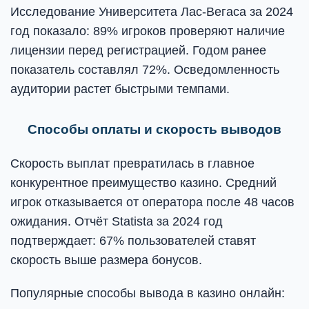
Исследование Университета Лас-Вегаса за 2024
год показало: 89% игроков проверяют наличие
лицензии перед регистрацией. Годом ранее
показатель составлял 72%. Осведомленность
аудитории растет быстрыми темпами.
Способы оплаты и скорость выводов
Скорость выплат превратилась в главное
конкурентное преимущество казино. Средний
игрок отказывается от оператора после 48 часов
ожидания. Отчёт Statista за 2024 год
подтверждает: 67% пользователей ставят
скорость выше размера бонусов.
Популярные способы вывода в казино онлайн: