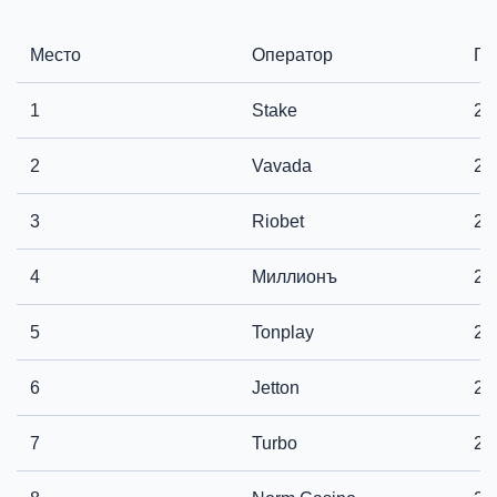
Место
Оператор
Го
1
Stake
20
2
Vavada
20
3
Riobet
20
4
Миллионъ
20
5
Tonplay
20
6
Jetton
20
7
Turbo
20