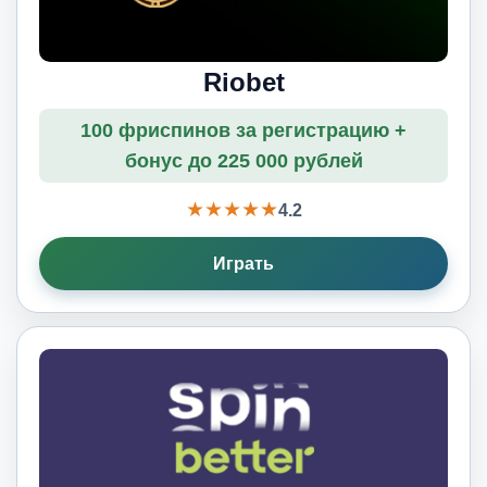
Riobet
100 фриспинов за регистрацию +
бонус до 225 000 рублей
★★★★★
4.2
Играть