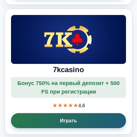
7kcasino
Бонус 750% на первый депозит + 500
FS при регистрации
★★★★★
4.6
Играть