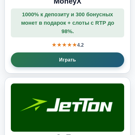
MoneyX
1000% к депозиту и 300 бонусных
монет в подарок + слоты с RTP до
98%.
★★★★★
4.2
Играть