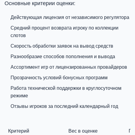
Основные критерии оценки:
Действующая лицензия от независимого регулятора
Средний процент возврата игроку по коллекции
слотов
Скорость обработки заявок на вывод средств
Разнообразие способов пополнения и вывода
Ассортимент игр от лицензированных провайдеров
Прозрачность условий бонусных программ
Работа технической поддержки в круглосуточном
режиме
Отзывы игроков за последний календарный год
Критерий
Вес в оценке
По