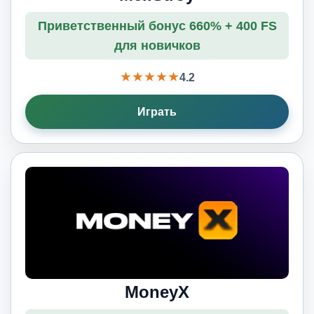
Приветственный бонус 660% + 400 FS
для новичков
★★★★★
4.2
Играть
MoneyX