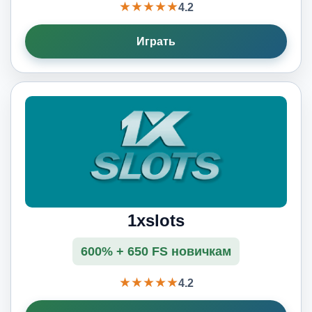
★★★★★
4.2
Играть
1xslots
600% + 650 FS новичкам
★★★★★
4.2