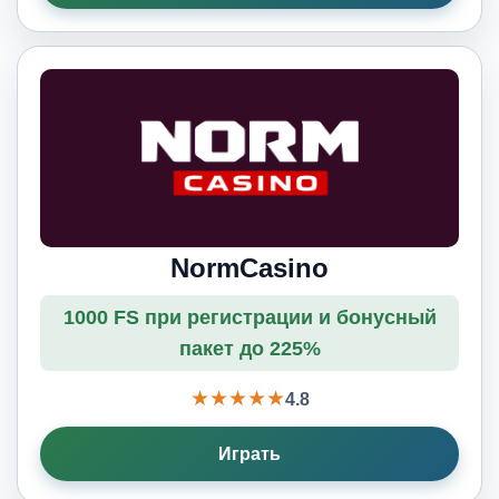
NormCasino
1000 FS при регистрации и бонусный
пакет до 225%
★★★★★
4.8
Играть