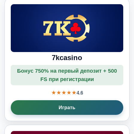
7kcasino
Бонус 750% на первый депозит + 500
FS при регистрации
★★★★★
4.6
Играть