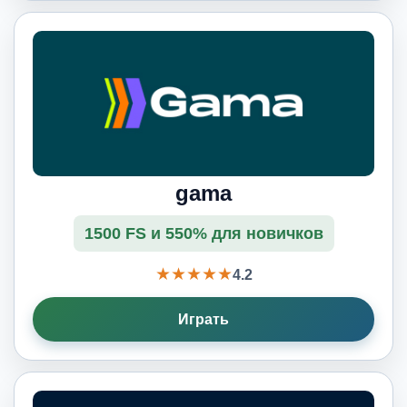
gama
1500 FS и 550% для новичков
★★★★★
4.2
Играть