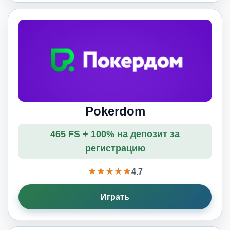
Pokerdom
465 FS + 100% на депозит за
регистрацию
★★★★★
4.7
Играть