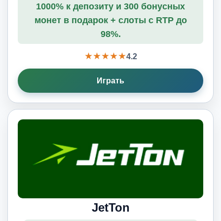
1000% к депозиту и 300 бонусных
монет в подарок + слоты с RTP до
98%.
★★★★★
4.2
Играть
JetTon