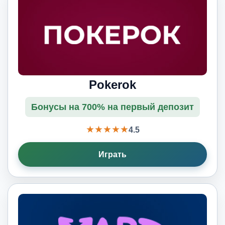
Pokerok
Бонусы на 700% на первый депозит
★★★★★
4.5
Играть