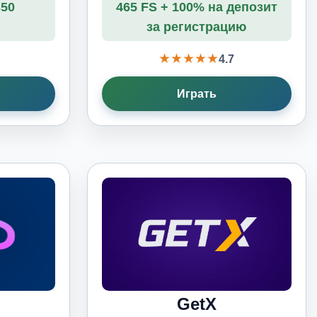
350
465 FS + 100% на депозит
за регистрацию
★★★★★
4.7
Играть
GetX