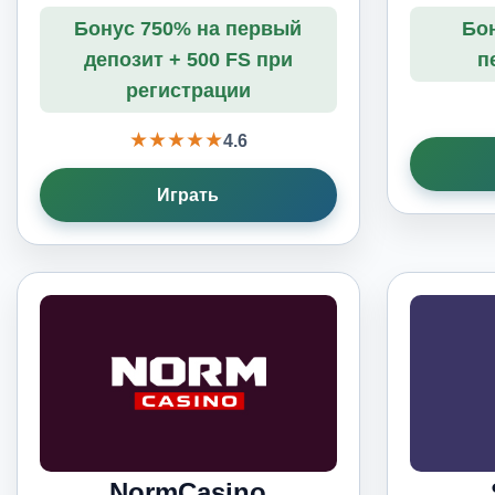
Бонус 750% на первый
Бо
депозит + 500 FS при
п
регистрации
★★★★★
4.6
Играть
NormCasino