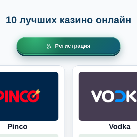
10 лучших казино онлайн
Регистрация
Pinco
Vodka