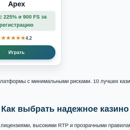
Apex
 225% и 900 FS за
регистрацию
★★★★★
4.2
Играть
 платформы с минимальными рисками. 10 лучших каз
Как выбрать надежное казино
я лицензиями, высокими RTP и прозрачными правилам