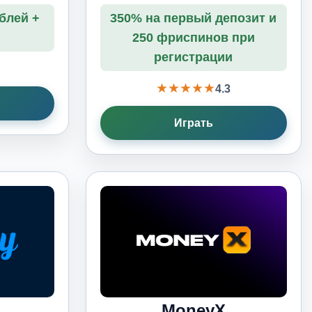
ублей +
350% на первый депозит и
250 фриспинов при
регистрации
★★★★★
4.3
Играть
MoneyX