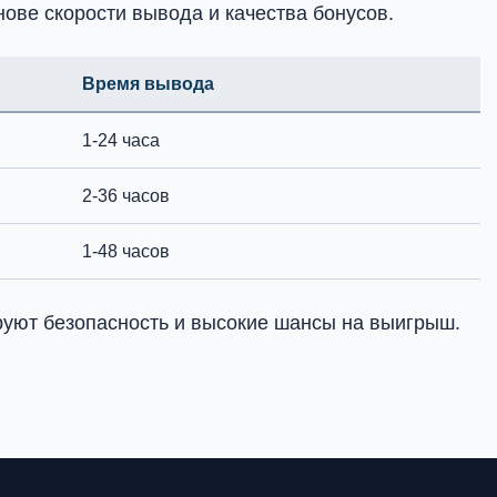
ове скорости вывода и качества бонусов.
Время вывода
1-24 часа
2-36 часов
1-48 часов
руют безопасность и высокие шансы на выигрыш.