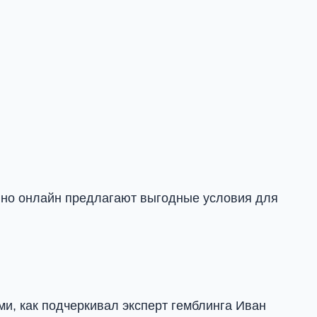
ино онлайн предлагают выгодные условия для
и, как подчеркивал эксперт гемблинга Иван