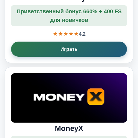
Приветственный бонус 660% + 400 FS
для новичков
★★★★★
4.2
Играть
MoneyX