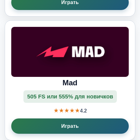
Играть
Mad
505 FS или 555% для новичков
★★★★★
4.2
Играть