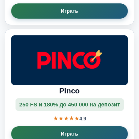
Играть
Pinco
250 FS и 180% до 450 000 на депозит
★★★★★
4.9
Играть