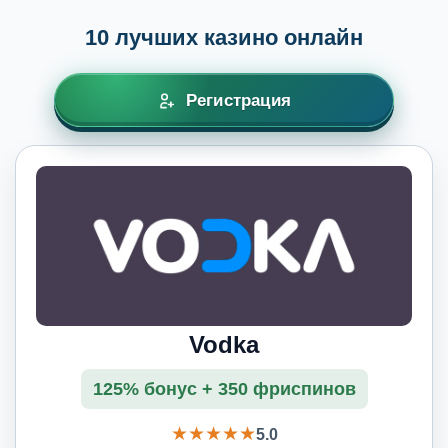
10 лучших казино онлайн
Регистрация
Vodka
125% бонус + 350 фриспинов
★★★★★
5.0