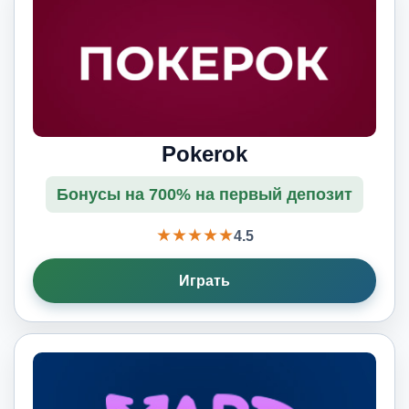
Pokerok
Бонусы на 700% на первый депозит
★★★★★
4.5
Играть