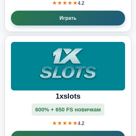
★★★★★
4.2
Играть
1xslots
600% + 650 FS новичкам
★★★★★
4.2