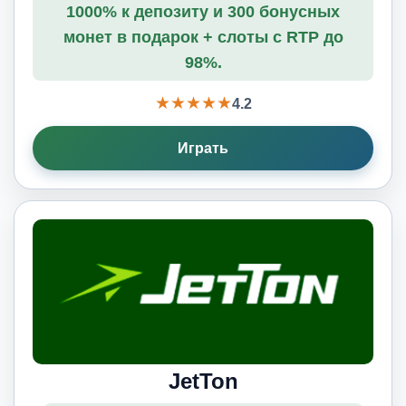
1000% к депозиту и 300 бонусных
монет в подарок + слоты с RTP до
98%.
★★★★★
4.2
Играть
JetTon