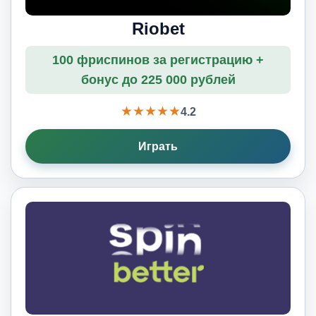
Riobet
100 фриспинов за регистрацию +
бонус до 225 000 рублей
★★★★★
4.2
Играть