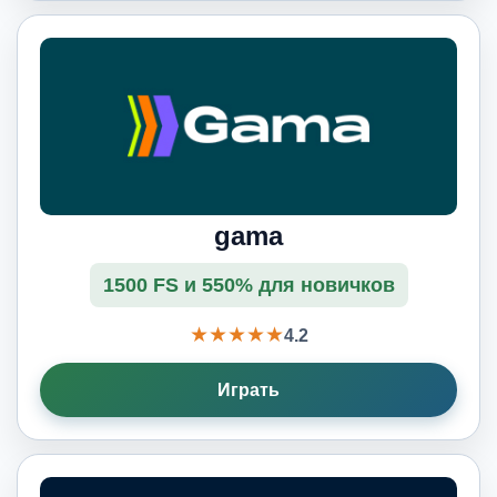
gama
1500 FS и 550% для новичков
★★★★★
4.2
Играть