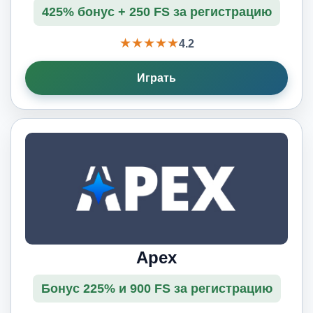
425% бонус + 250 FS за регистрацию
★★★★★
4.2
Играть
Apex
Бонус 225% и 900 FS за регистрацию