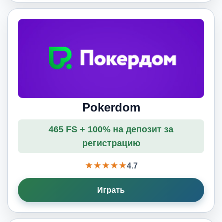
Pokerdom
465 FS + 100% на депозит за
регистрацию
★★★★★
4.7
Играть