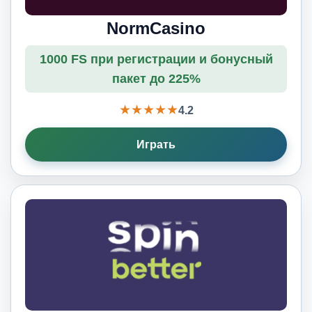
NormCasino
1000 FS при регистрации и бонусный
пакет до 225%
★★★★★
4.2
Играть