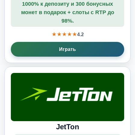
1000% к депозиту и 300 бонусных
монет в подарок + слоты с RTP до
98%.
★★★★★
4.2
Играть
JetTon