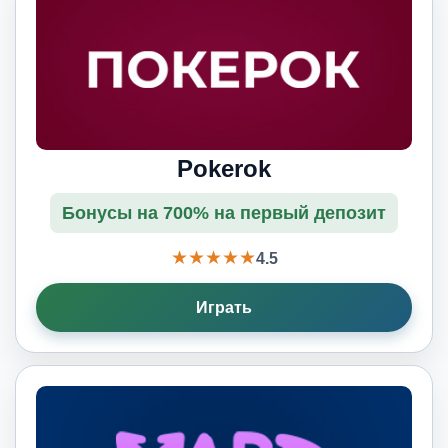
Pokerok
Бонусы на 700% на первый депозит
★★★★★
4.5
Играть