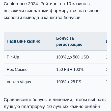
Conference 2024. Рейтинг
топ 10 казино
с
высокими выплатами формируется на основе
скорости вывода и качества бонусов.
Бонус за
Название казино
Вр
регистрацию
Pin-Up
100% до 500 USD
1-
Rox Casino
150 FS + 100%
2-
Vulkan Vegas
100% + 25 FS
1-
Сравнивайте бонусы и лицензии, чтобы выбрать
лучшую платформу. 10 лучших казино онлайн