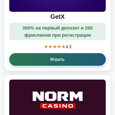
GetX
350% на первый депозит и 250
фриспинов при регистрации
★★★★★
4.3
Играть